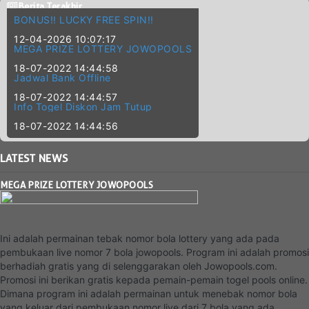
Berita Terakhir
BONUS!! LUCKY FREE SPIN!!
12-04-2026 10:07:17
MEGA PRIZE LOTTERY JOWOPOOLS
18-07-2022 14:44:58
Jadwal Bank Offline
18-07-2022 14:44:57
Info Togel Diskon Jam Tutup
18-07-2022 14:44:56
LATEST
NEWS
MEGA PRIZE LOTTERY JOWOPOOLS
Ini adalah permainan tebak nomor bola lottery yang ada pada
pembukaan live nomor 7 bola jowopools. Program ini adalah promosi
berhadiah gratis yang di selenggarakan oleh Jowopools.com.
Promosi ini berikan gratis kepada pemain-pemain togel pools online.
Dimana program ini adalah permainan untuk menebak nomor bola
yang keluar dari pembukaan nomor live dari 7 bola yang ada.