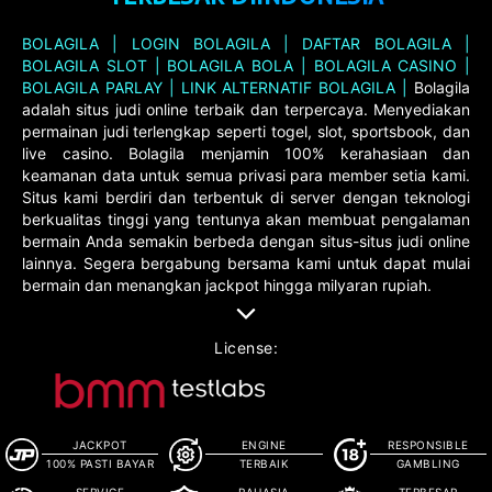
BOLAGILA |
LOGIN BOLAGILA |
DAFTAR BOLAGILA |
BOLAGILA SLOT |
BOLAGILA BOLA |
BOLAGILA CASINO |
BOLAGILA PARLAY |
LINK ALTERNATIF BOLAGILA |
Bolagila
adalah situs judi online terbaik dan terpercaya. Menyediakan
permainan judi terlengkap seperti togel, slot, sportsbook, dan
live casino. Bolagila menjamin 100% kerahasiaan dan
keamanan data untuk semua privasi para member setia kami.
Situs kami berdiri dan terbentuk di server dengan teknologi
berkualitas tinggi yang tentunya akan membuat pengalaman
bermain Anda semakin berbeda dengan situs-situs judi online
lainnya. Segera bergabung bersama kami untuk dapat mulai
bermain dan menangkan jackpot hingga milyaran rupiah.
License:
JACKPOT
ENGINE
RESPONSIBLE
100% PASTI BAYAR
TERBAIK
GAMBLING