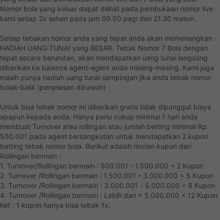
Nomor bola yang keluar dapat dilihat pada pembukaan nomor live
kami setiap 2x sehari pada jam 09.00 pagi dan 21.30 malem.
Setiap tebakan nomor anda yang tepat anda akan memenangkan
HADIAH UANG TUNAI yang BESAR. Tebak Nomor 7 Bola dengan
tepat secara berurutan, akan mendapatkan uang tunai langsung
diberikan ke balance agent-agent anda masing-masing. Kami juga
masih punya hadiah uang tunai sampingan jika anda tebak nomor
bolak-balik (penjelasan dibawah)
Untuk bisa tebak nomor ini diberikan gratis tidak dipunggut biaya
apapun kepada anda. Hanya perlu cukup minimal 1 hari anda
membuat Turnover atau rollingan atau jumlah betting minimal Rp
500.001 pada agent bersangkutan untuk mendapatkan 2 kupon
betting tebak nomor bola. Berikut adalah rincian kupon dari
Rollingan bermain :
1. Turnover/Rollingan bermain : 500.001 - 1.500.000 = 2 Kupon
2. Turnover /Rollingan bermain : 1.500.001 - 3.000.000 = 5 Kupon
3. Turnover /Rollingan bermain : 3.000.001 - 5.000.000 = 8 Kupon
4. Turnover /Rollingan bermain : Lebih dari > 5.000.000 = 12 Kupon
Ket : 1 kupon hanya bisa tebak 1x.